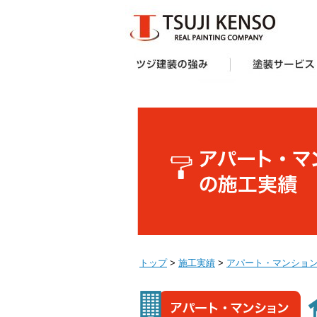
ツジ建装の強み
想い
企画力・提案力
オリジナル塗料
施工技術
サポート体制
お客様の声
受賞歴
塗装サービス一覧
建築業者・不動産
アパート・マンシ
防水工事
外壁塗装キャンペ
へ
ー様向け外壁塗装
トップ
>
施工実績
>
アパート・マンショ