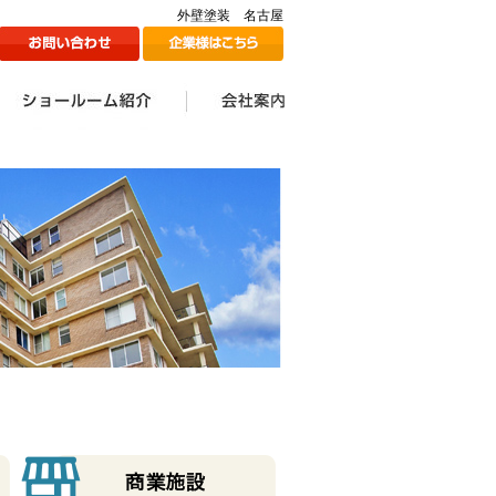
外壁塗装 名古屋
ン
1Fショールームのご紹介
2Fショールームのご紹介
ツジ建装の想い
会社案内一覧
会社情報
代表挨拶
スタッフ一覧
採用情報
メディア掲載情報
ツジ建ミュージック誕生
SDGs宣言
秘話