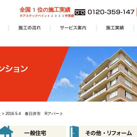
全国1位の施工実績
※アステックペイント2023年実績
管理業者様
ョンオーナ
ーン
外壁塗装
屋根塗装
防水工事
サービス案内一覧
安心無料診断
カラーシミュレーション
塗り替えリフォームの流れ
価格費用
工事Q&A
施工実績一覧
アパート・マンショ
一般住宅
商業施設
その他リフォーム
ン
> 2016.5.4 春日井市 Rアパート