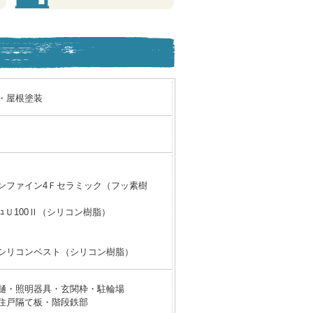
・屋根塗装
ンファイン4Ｆセラミック（フッ素樹
ﾚｯｼｭＵ100Ⅱ（シリコン樹脂）
シリコンベスト（シリコン樹脂）
樋・照明器具・玄関枠・駐輪場
住戸隔て板・階段鉄部