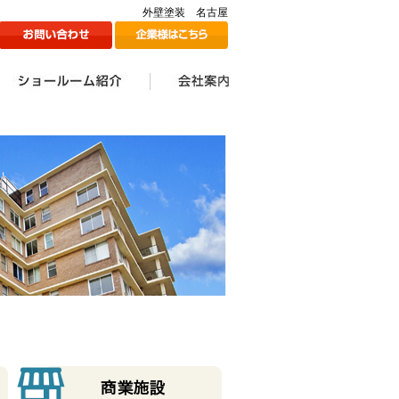
外壁塗装 名古屋
ン
1Fショールームのご紹介
2Fショールームのご紹介
ツジ建装の想い
会社案内一覧
会社情報
代表挨拶
スタッフ一覧
採用情報
メディア掲載情報
ツジ建ミュージック誕生
SDGs宣言
秘話