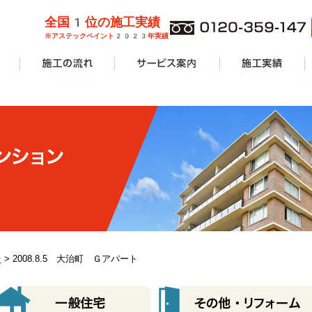
全国1位の施工実績
※アステックペイント2023年実績
管理業者様
ョンオーナ
ーン
外壁塗装
屋根塗装
防水工事
サービス案内一覧
安心無料診断
カラーシミュレーション
塗り替えリフォームの流れ
価格費用
工事Q&A
施工実績一覧
アパート・マンショ
一般住宅
商業施設
その他リフォーム
ン
> 2008.8.5 大治町 Ｇアパート