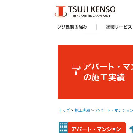
ツジ建装の強み
想い
企画力・提案力
オリジナル塗料
施工技術
サポート体制
お客様の声
受賞歴
塗装サービス一覧
建築業者・不動産
アパート・マンシ
防水工事
外壁塗装キャンペ
へ
ー様向け外壁塗装
トップ
>
施工実績
>
アパート・マンショ