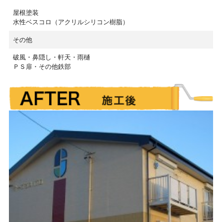
屋根塗装
水性ベスコロ（アクリルシリコン樹脂）
その他
破風・鼻隠し・軒天・雨樋
ＰＳ扉・その他鉄部