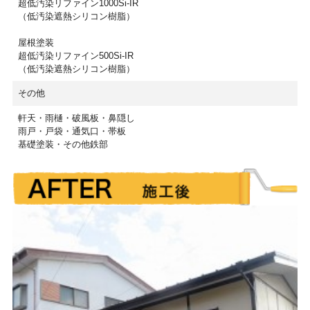
超低汚染リファイン1000Si-IR
（低汚染遮熱シリコン樹脂）
屋根塗装
超低汚染リファイン500Si-IR
（低汚染遮熱シリコン樹脂）
その他
軒天・雨樋・破風板・鼻隠し
雨戸・戸袋・通気口・帯板
基礎塗装・その他鉄部