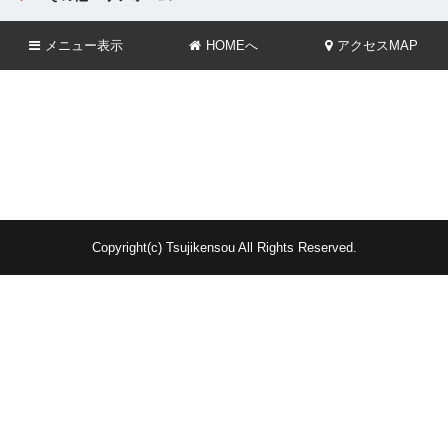
メニュー
表示
HOMEへ
アクセスMAP
Copyright(c) Tsujikensou All Rights Reserved.