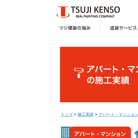
ツジ建装の強み
想い
企画力・提案力
オリジナル塗料
施工技術
サポート体制
お客様の声
受賞歴
塗装サービス一覧
建築業者・不動産
アパート・マンシ
防水工事
外壁塗装キャンペ
へ
ー様向け外壁塗装
トップ
>
施工実績
>
アパート・マンショ