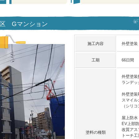
中川区 Gマンション
施工内容
外壁塗装
工期
66日間
外壁塗装
ランデッ
外壁塗装
スマイル
（シリコ
屋上防水
EV上部
改質アス
塗料の種類
トーチ工