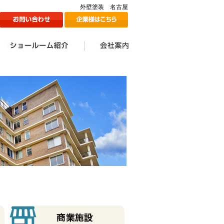
外壁塗装 名古屋
ン
1Fショールームのご紹介
2Fショールームのご紹介
ツジ建装の想い
会社案内一覧
会社情報
代表挨拶
スタッフ一覧
採用情報
メディア掲載情報
ツジ建ミュージック誕生
SDGs宣言
秘話