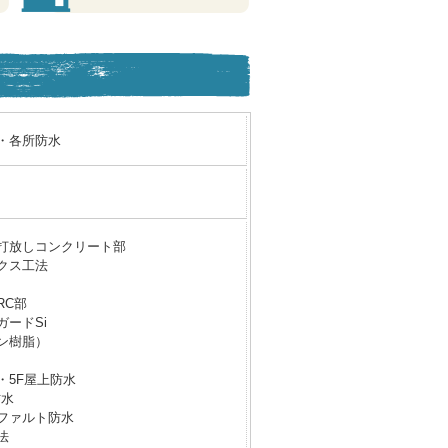
・各所防水
打放しコンクリート部
クス工法
RC部
ガードSi
ン樹脂）
・5F屋上防水
防水
ファルト防水
法