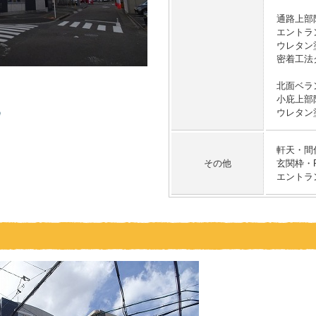
通路上部
エントラ
ウレタン
密着工法
北面ベラ
小庇上部
ウレタン
軒天・間
その他
玄関枠・
エントラ