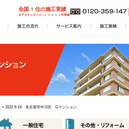
全国1位の施工実績
※アステックペイント2023年実績
管理業者様
ョンオーナ
ーン
外壁塗装
屋根塗装
防水工事
サービス案内一覧
安心無料診断
カラーシミュレーション
塗り替えリフォームの流れ
価格費用
工事Q&A
施工実績一覧
アパート・マンショ
一般住宅
商業施設
その他リフォーム
ン
> 2022.8.24 名古屋市中川区 Gマンション