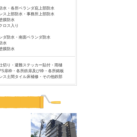
防水・各所ベランダ庇上部防水
ンス上部防水・事務所上部防水
塗膜防水
クロス入り
ンダ防水・南面ベランダ防水
防水
塗膜防水
仕切り・避難ステッカー貼付・雨樋
PS扉枠・各所鉄扉及び枠・各所銘板
ンス土間タイル床補修・その他鉄部