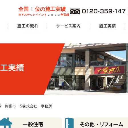
全国1位の施工実績
※アステックペイント2023年実績
管理業者様
ョンオーナ
ーン
外壁塗装
屋根塗装
防水工事
サービス案内一覧
安心無料診断
カラーシミュレーション
塗り替えリフォームの流れ
価格費用
工事Q&A
施工実績一覧
アパート・マンショ
一般住宅
商業施設
その他リフォーム
12.29 弥富市 S株式会社 事務所