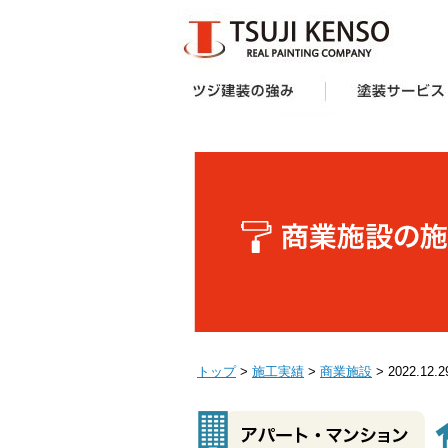
ツジ建装の強み
想い
企画力・提案力
オリジナル塗料
施工技術
サポート体制
お客様の声
受賞歴
塗装サービス一覧
建築業者・不動産
アパート・マンシ
防水工事
外壁塗装キャンペ
へ
ー様向け外壁塗装
トップ
>
施工実績
>
商業施設
> 2022.