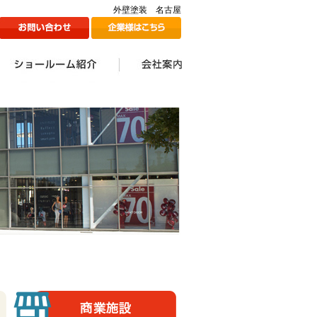
外壁塗装 名古屋
ン
1Fショールームのご紹介
2Fショールームのご紹介
ツジ建装の想い
会社案内一覧
会社情報
代表挨拶
スタッフ一覧
採用情報
メディア掲載情報
ツジ建ミュージック誕生
SDGs宣言
秘話