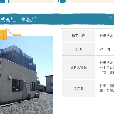
 S株式会社 事務所
施工内容
外壁塗装
工期
24日間
外壁塗装
塗料の種類
セミフロ
（フッ素
軒天・雨
その他
扉・各所