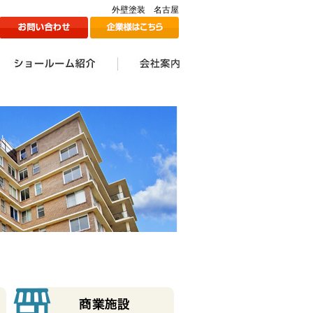
外壁塗装 名古屋
ン
1Fショールームのご紹介
2Fショールームのご紹介
ツジ建装の想い
会社案内一覧
会社情報
代表挨拶
スタッフ一覧
採用情報
メディア掲載情報
ツジ建ミュージック誕生
SDGs宣言
秘話