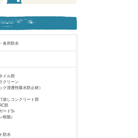
・各所防水
タイル部
ラクリーン
ック浸透性吸水防止材）
打放しコンクリート部
RC部
ガードSi
ン樹脂）
ト防水