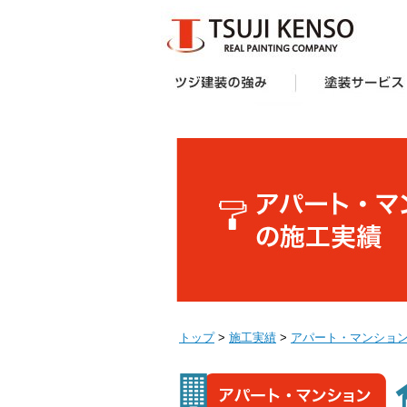
ツジ建装の強み
想い
企画力・提案力
オリジナル塗料
施工技術
サポート体制
お客様の声
受賞歴
塗装サービス一覧
建築業者・不動産
アパート・マンシ
防水工事
外壁塗装キャンペ
へ
ー様向け外壁塗装
トップ
>
施工実績
>
アパート・マンショ