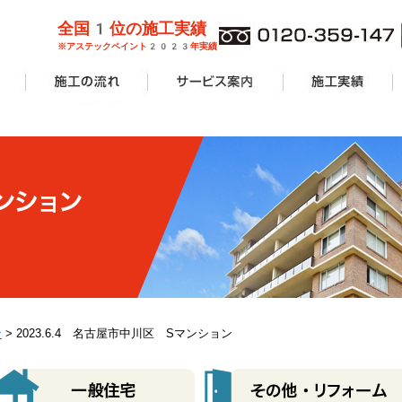
全国1位の施工実績
※アステックペイント2023年実績
管理業者様
ョンオーナ
ーン
外壁塗装
屋根塗装
防水工事
サービス案内一覧
安心無料診断
カラーシミュレーション
塗り替えリフォームの流れ
価格費用
工事Q&A
施工実績一覧
アパート・マンショ
一般住宅
商業施設
その他リフォーム
ン
> 2023.6.4 名古屋市中川区 Sマンション