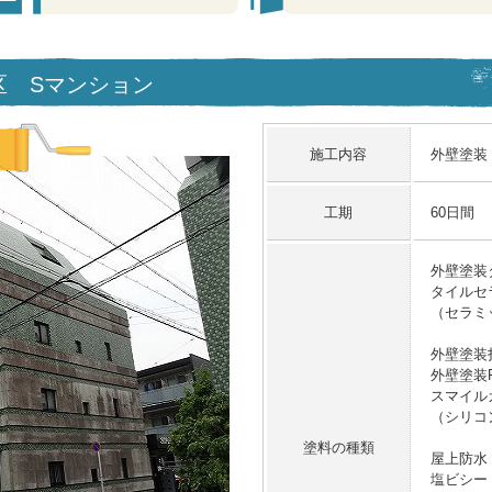
川区 Sマンション
施工内容
外壁塗装
工期
60日間
外壁塗装
タイルセ
（セラミ
外壁塗装
外壁塗装
スマイル
（シリコ
塗料の種類
屋上防水
塩ビシー