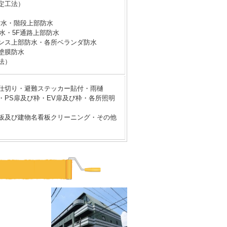
定工法）
防水・階段上部防水
防水・5F通路上部防水
ンス上部防水・各所ベランダ防水
塗膜防水
法）
仕切り・避難ステッカー貼付・雨樋
・PS扉及び枠・EV扉及び枠・各所照明
板及び建物名看板クリーニング・その他