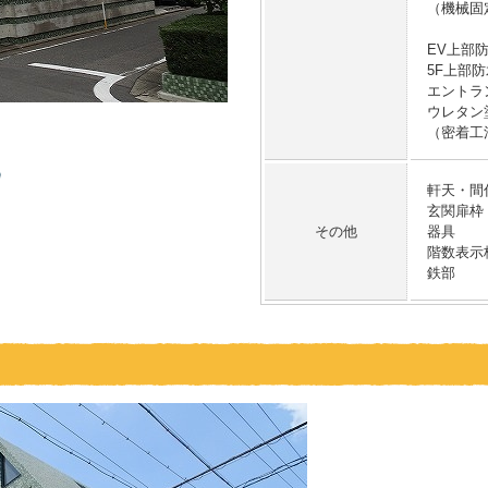
（機械固
EV上部
5F上部
エントラ
ウレタン
（密着工
軒天・間
玄関扉枠
その他
器具
階数表示
鉄部