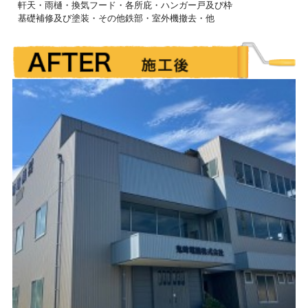
軒天・雨樋・換気フード・各所庇・ハンガー戸及び枠
基礎補修及び塗装・その他鉄部・室外機撤去・他