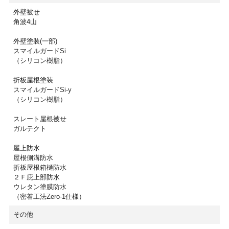
外壁被せ
角波4山
外壁塗装(一部)
スマイルガードSi
（シリコン樹脂）
折板屋根塗装
スマイルガードSi-y
（シリコン樹脂）
スレート屋根被せ
ガルテクト
屋上防水
屋根側溝防水
折板屋根箱樋防水
２Ｆ庇上部防水
ウレタン塗膜防水
（密着工法Zero-1仕様）
その他