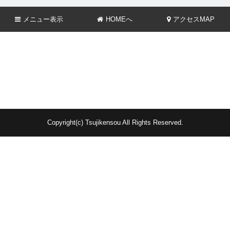
メニュー
表示
HOMEへ
アクセスMAP
Copyright(c) Tsujikensou All Rights Reserved.