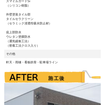
スマイルガードSi
（シリコン樹脂）
外壁塗装タイル部
タイルセラクリーン
（セラミック浸透性吸水防止材）
庇上部防水
ウレタン塗膜防水
（通気緩衝工法）
（密着工法クロス入り）
その他
軒天・雨樋・看板鉄骨・駐車場ライン