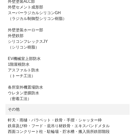
外壁塗装ALC部
外壁セメント成形部
スーパーラジカルシリコンGH
（ラジカル制御型シリコン樹脂）
外壁塗装ホーロー部
外壁鉄部
シリコンフレックスJY
（シリコン樹脂）
EV機械室上部防水
1階屋根防水
アスファルト防水
（トーチ工法）
各所室外機置場防水
ウレタン塗膜防水
（密着工法）
その他
軒天・雨樋・パラペット・鉄骨・手摺・シャッター枠
鉄扉及び枠・フード・庇吊り材鉄骨・エキスパンドメタル
西面コンクリート柱・駐輪場・貯水槽・搬入箇所鉄部階段