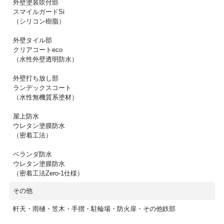
外壁塗装吹付部
スマイルガードSi
（シリコン樹脂）
外壁タイル部
クリアコートeco
（水性外壁透明防水）
外壁打ち放し部
ランデックスコート
（水性無機質系塗材）
屋上防水
ウレタン塗膜防水
（密着工法）
ベランダ防水
ウレタン塗膜防水
（密着工法Zero-1仕様）
その他
軒天・雨樋・笠木・手摺・駐輪場・防火扉・その他鉄部