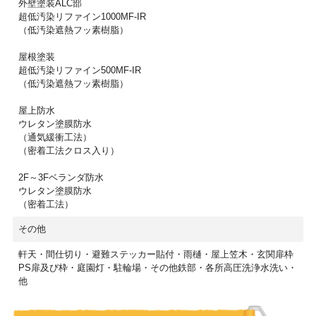
外壁塗装ALC部
超低汚染リファイン1000MF-IR
（低汚染遮熱フッ素樹脂）
屋根塗装
超低汚染リファイン500MF-IR
（低汚染遮熱フッ素樹脂）
屋上防水
ウレタン塗膜防水
（通気緩衝工法）
（密着工法クロス入り）
2F～3Fベランダ防水
ウレタン塗膜防水
（密着工法）
その他
軒天・間仕切り・避難ステッカー貼付・雨樋・屋上笠木・玄関扉枠
PS扉及び枠・庭園灯・駐輪場・その他鉄部・各所高圧洗浄水洗い・
他