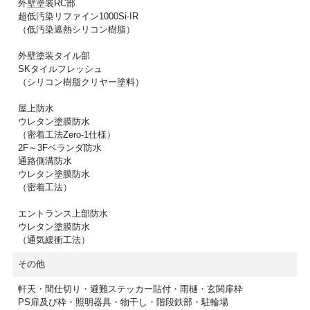
外壁塗装RC部
超低汚染リファイン1000Si-IR
（低汚染遮熱シリコン樹脂）
外壁塗装タイル部
SKタイルフレッシュ
（シリコン樹脂クリヤー塗料）
屋上防水
ウレタン塗膜防水
（密着工法Zero-1仕様）
2F～3Fベランダ防水
通路側溝防水
ウレタン塗膜防水
（密着工法）
エントランス上部防水
ウレタン塗膜防水
（通気緩衝工法）
その他
軒天・間仕切り・避難ステッカー貼付・雨樋・玄関扉枠
PS扉及び枠・照明器具・物干し・階段鉄部・駐輪場