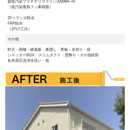
超低汚染プラチナリファイン2000MF-IR
（低汚染遮熱フッ素樹脂）
2Fベランダ防水
FRP防水
（1PLY工法）
その他
軒天・雨樋・破風板・鼻隠し・帯板・水切り・庇
シャッターBOX・スリムダクト・壁飾り・その他鉄部
各所高圧洗浄水洗い・他