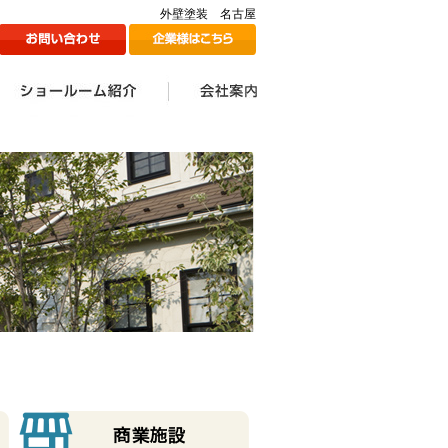
外壁塗装 名古屋
ン
1Fショールームのご紹介
2Fショールームのご紹介
ツジ建装の想い
会社案内一覧
会社情報
代表挨拶
スタッフ一覧
採用情報
メディア掲載情報
ツジ建ミュージック誕生
SDGs宣言
秘話