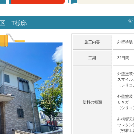
種区 T様邸
施工内容
外壁塗装
工期
32日間
外壁塗装
スマイル
（シリコ
外壁塗装
塗料の種類
ＵＶガー
（シリコ
外構塀天
ウレタン
（密着工