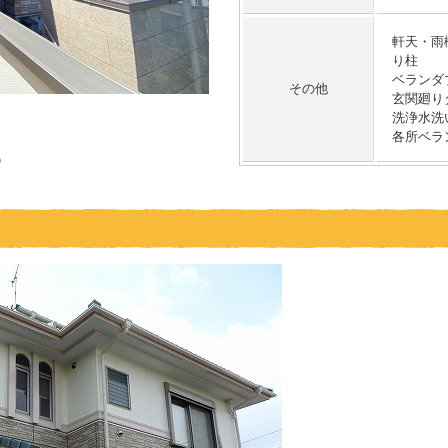
軒天・雨
り柱
ベランダ
その他
玄関廻り
洗浄水洗
各所ベラ