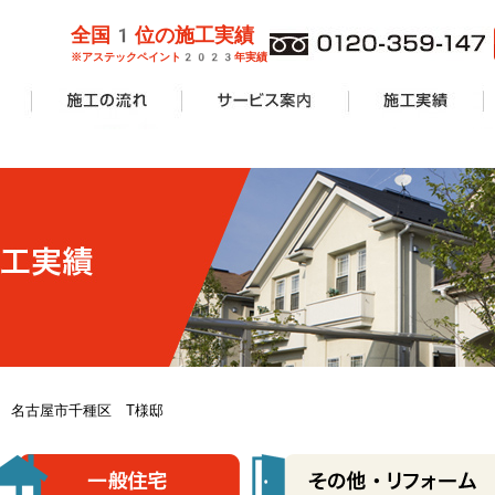
全国1位の施工実績
※アステックペイント2023年実績
管理業者様
ョンオーナ
ーン
外壁塗装
屋根塗装
防水工事
サービス案内一覧
安心無料診断
カラーシミュレーション
塗り替えリフォームの流れ
価格費用
工事Q&A
施工実績一覧
アパート・マンショ
一般住宅
商業施設
その他リフォーム
8.31 名古屋市千種区 T様邸