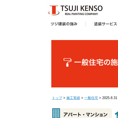
ツジ建装の強み
想い
企画力・提案力
オリジナル塗料
施工技術
サポート体制
お客様の声
受賞歴
塗装サービス一覧
建築業者・不動産
アパート・マンシ
防水工事
外壁塗装キャンペ
へ
ー様向け外壁塗装
トップ
>
施工実績
>
一般住宅
> 2025.