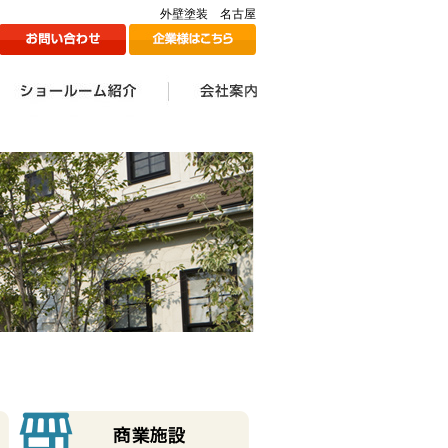
外壁塗装 名古屋
ン
1Fショールームのご紹介
2Fショールームのご紹介
ツジ建装の想い
会社案内一覧
会社情報
代表挨拶
スタッフ一覧
採用情報
メディア掲載情報
ツジ建ミュージック誕生
SDGs宣言
秘話