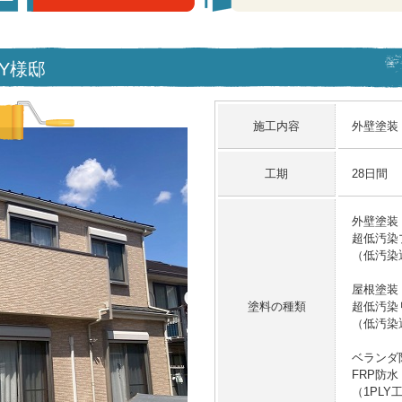
 Y様邸
施工内容
外壁塗装
工期
28日間
外壁塗装
超低汚染プ
（低汚染
屋根塗装
塗料の種類
超低汚染リ
（低汚染
ベランダ
FRP防水
（1PLY