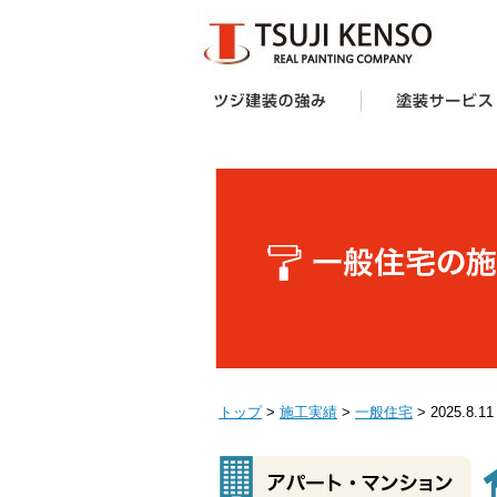
ツジ建装の強み
想い
企画力・提案力
オリジナル塗料
施工技術
サポート体制
お客様の声
受賞歴
塗装サービス一覧
建築業者・不動産
アパート・マンシ
防水工事
外壁塗装キャンペ
へ
ー様向け外壁塗装
トップ
>
施工実績
>
一般住宅
> 2025.8