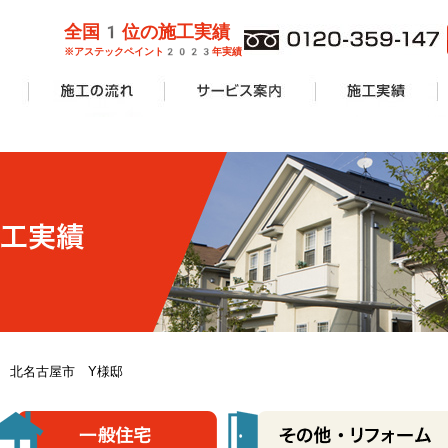
全国1位の施工実績
※アステックペイント2023年実績
管理業者様
ョンオーナ
ーン
外壁塗装
屋根塗装
防水工事
サービス案内一覧
安心無料診断
カラーシミュレーション
塗り替えリフォームの流れ
価格費用
工事Q&A
施工実績一覧
アパート・マンショ
一般住宅
商業施設
その他リフォーム
.11 北名古屋市 Y様邸