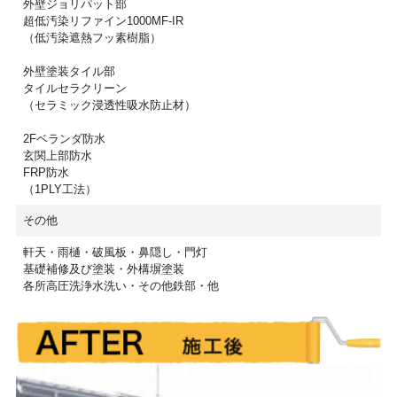
外壁ジョリパット部
超低汚染リファイン1000MF-IR
（低汚染遮熱フッ素樹脂）
外壁塗装タイル部
タイルセラクリーン
（セラミック浸透性吸水防止材）
2Fベランダ防水
玄関上部防水
FRP防水
（1PLY工法）
その他
軒天・雨樋・破風板・鼻隠し・門灯
基礎補修及び塗装・外構塀塗装
各所高圧洗浄水洗い・その他鉄部・他