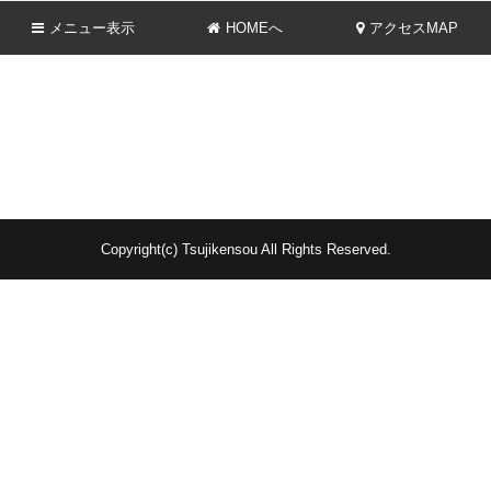
メニュー
表示
HOMEへ
アクセスMAP
Copyright(c) Tsujikensou All Rights Reserved.