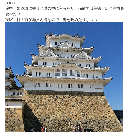
(+д+)
途中 姫路城に寄りお城の中に入ったり 備前では美味しいお寿司を
食べたり
実家 目の前が瀬戸内海なので 海を眺めたりしつつ、