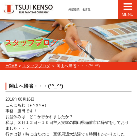
外壁塗装 名古屋
MENU
スタッフブログ
HOME
>
スタッフブログ
＞ 岡山へ帰省・・・(*^_^*)
岡山へ帰省・・・(*^_^*)
2016年08月16日
こんにちわ（●＾o＾●）
事務 勝田です！
お盆休みは どこか行かれましたか？
私は、８月１２日～１５日主人実家の岡山県備前市に帰省をしており
ました・・・
行きは朝７時に出たのに 宝塚周辺大渋滞で６時間もかかりました