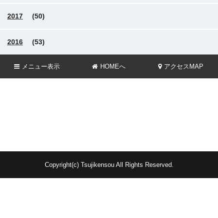
2017
(50)
2016
(53)
メニュー
表示
HOMEへ
アクセスMAP
Copyright(c) Tsujikensou All Rights Reserved.