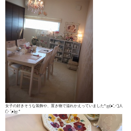
女子の好きそうな装飾や、置き物で溢れかえっていました‎*:ஐ(●˘͈ ᵕ˘͈)人
(˘͈ᵕ ˘͈●)ஐ:*