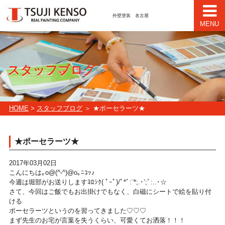
外壁塗装 名古屋
MENU
スタッフブログ
HOME
>
スタッフブログ
＞ ★ポーセラーツ★
★ポーセラーツ★
2017年03月02日
こんにちは｡o@(^-^)@o｡ﾆｺｯ♪
今週は堀部がお送りしますﾖﾛｼｸ( ﾟｰﾟ)/ﾟ*ﾞ:¨*;.･’;ﾞ:..･☆
さて、今回はご飯でもお出掛けでもなく、白磁にシートで絵を貼り付
ける
ポーセラーツというのを習ってきました♡♡♡
まず先生のお宅が言葉を失うくらい、可愛くてお洒落！！！