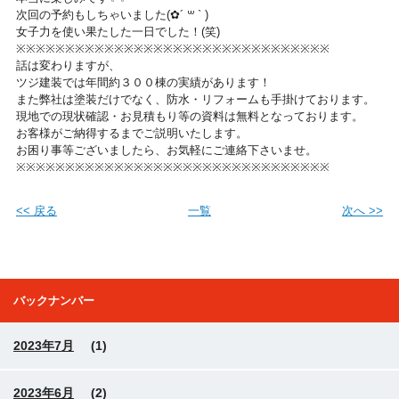
次回の予約もしちゃいました(✿´ ꒳ ` )
女子力を使い果たした一日でした！(笑)
※※※※※※※※※※※※※※※※※※※※※※※※※※※※※※※※
話は変わりますが、
ツジ建装では年間約３００棟の実績があります！
また弊社は塗装だけでなく、防水・リフォームも手掛けております。
現地での現状確認・お見積もり等の資料は無料となっております。
お客様がご納得するまでご説明いたします。
お困り事等ございましたら、お気軽にご連絡下さいませ。
※※※※※※※※※※※※※※※※※※※※※※※※※※※※※※※※
<< 戻る
一覧
次へ >>
バックナンバー
2023年7月
(1)
2023年6月
(2)