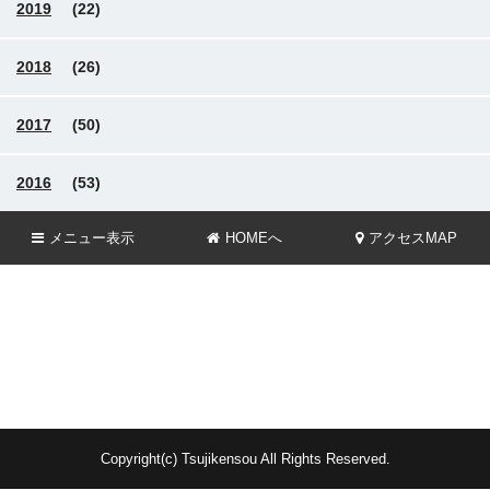
2019
(22)
2018
(26)
2017
(50)
2016
(53)
メニュー
表示
HOMEへ
アクセスMAP
Copyright(c) Tsujikensou All Rights Reserved.