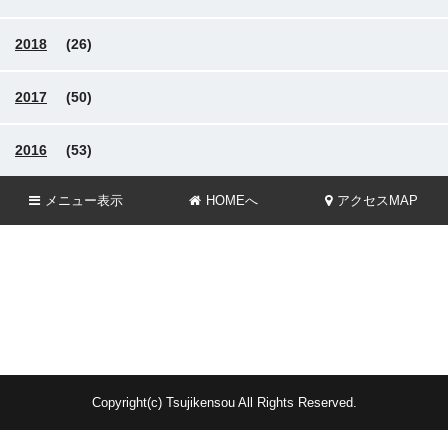
2018
(26)
2017
(50)
2016
(53)
メニュー
表示
HOMEへ
アクセスMAP
Copyright(c) Tsujikensou All Rights Reserved.