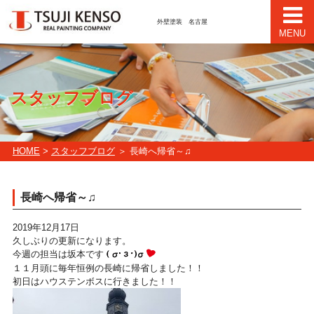
外壁塗装 名古屋
MENU
スタッフブログ
HOME
>
スタッフブログ
＞ 長崎へ帰省～♫
長崎へ帰省～♫
2019年12月17日
久しぶりの更新になります。
今週の担当は坂本です
１１月頭に毎年恒例の長崎に帰省しました！！
初日はハウステンボスに行きました！！