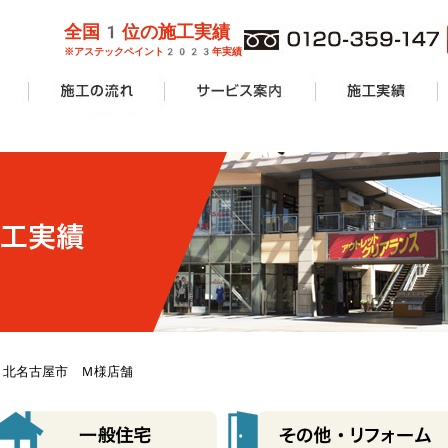
全国1位の施工実績
※アステックペイント2023年実績
管理業者様
ョンオーナ
ーン
外壁塗装
屋根塗装
防水工事
サービス案内一覧
安心無料診断
カラーシミュレーション
塗り替えリフォームの流れ
価格費用
工事Q&A
施工実績一覧
アパート・マンショ
一般住宅
商業施設
その他リフォーム
8.6 北名古屋市 Ｍ様店舗