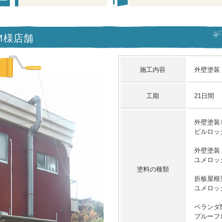
 Ｍ様店舗
施工内容
外壁塗装
工期
21日間
外壁塗装
ビルロッ
外壁塗装
ユメロッ
塗料の種類
折板屋根
ユメロッ
ベランダ
プルーフ