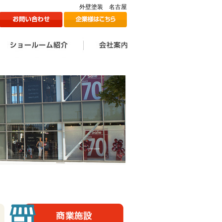
外壁塗装 名古屋
ン
1Fショールームのご紹介
2Fショールームのご紹介
ツジ建装の想い
会社案内一覧
会社情報
代表挨拶
スタッフ一覧
採用情報
メディア掲載情報
ツジ建ミュージック誕生
SDGs宣言
秘話