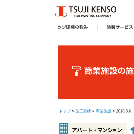
ツジ建装の強み
想い
企画力・提案力
オリジナル塗料
施工技術
サポート体制
お客様の声
受賞歴
塗装サービス一覧
建築業者・不動産
アパート・マンシ
防水工事
外壁塗装キャンペ
へ
ー様向け外壁塗装
トップ
>
施工実績
>
商業施設
> 2016.