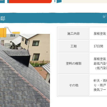
様邸
施工内容
屋根塗装
工期
17日間
屋根塗装
塗料の種類
超低汚染リ
（低汚染
軒天・雨
その他
り・雨戸
換気フー