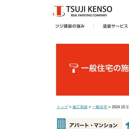
ツジ建装の強み
想い
企画力・提案力
オリジナル塗料
施工技術
サポート体制
お客様の声
受賞歴
塗装サービス一覧
建築業者・不動産
アパート・マンシ
防水工事
外壁塗装キャンペ
へ
ー様向け外壁塗装
トップ
>
施工実績
>
一般住宅
> 2024.1