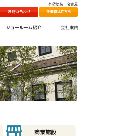
外壁塗装 名古屋
ン
1Fショールームのご紹介
2Fショールームのご紹介
ツジ建装の想い
会社案内一覧
会社情報
代表挨拶
スタッフ一覧
採用情報
メディア掲載情報
ツジ建ミュージック誕生
SDGs宣言
秘話