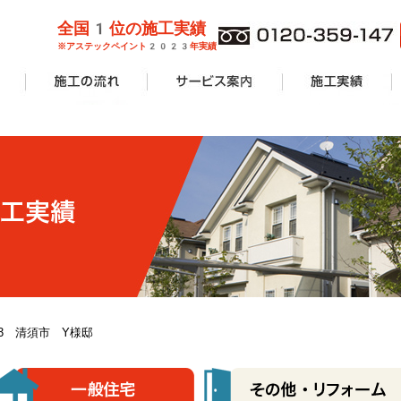
全国1位の施工実績
※アステックペイント2023年実績
管理業者様
ョンオーナ
ーン
外壁塗装
屋根塗装
防水工事
サービス案内一覧
安心無料診断
カラーシミュレーション
塗り替えリフォームの流れ
価格費用
工事Q&A
施工実績一覧
アパート・マンショ
一般住宅
商業施設
その他リフォーム
0.13 清須市 Y様邸