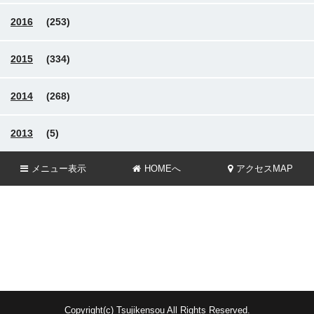
2016
(253)
2015
(334)
2014
(268)
2013
(5)
メニュー
表示
HOMEへ
アクセスMAP
Copyright(c) Tsujikensou All Rights Reserved.