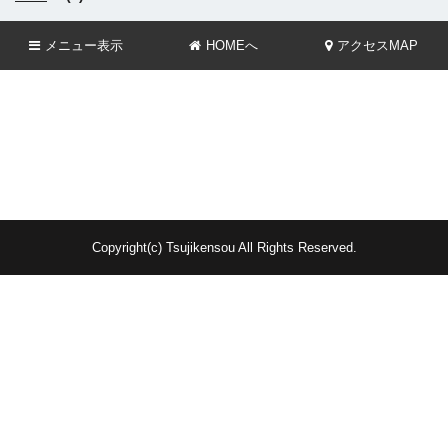
メニュー
表示
HOMEへ
アクセスMAP
Copyright(c) Tsujikensou All Rights Reserved.