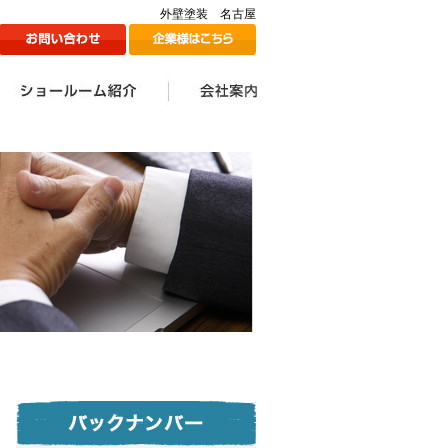
外壁塗装 名古屋
ン
1Fショールームのご紹介
2Fショールームのご紹介
ツジ建装の想い
会社案内一覧
会社情報
代表挨拶
スタッフ一覧
採用情報
メディア掲載情報
ツジ建ミュージック誕生
SDGs宣言
秘話
。