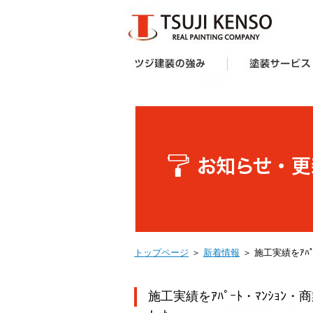
ツジ建装の強み
想い
企画力・提案力
オリジナル塗料
施工技術
サポート体制
お客様の声
受賞歴
塗装サービス一覧
建築業者・不動産
アパート・マンシ
防水工事
外壁塗装キャンペ
へ
ー様向け外壁塗装
トップページ
＞
新着情報
＞ 施工実績をｱﾊ
施工実績をｱﾊﾟｰﾄ・ﾏﾝｼｮﾝ