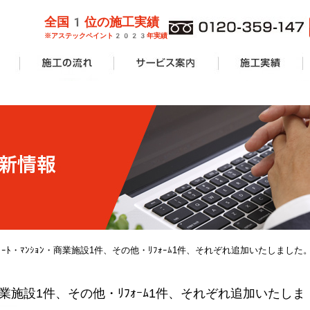
全国1位の施工実績
※アステックペイント2023年実績
管理業者様
ョンオーナ
ーン
外壁塗装
屋根塗装
防水工事
サービス案内一覧
安心無料診断
カラーシミュレーション
塗り替えリフォームの流れ
価格費用
工事Q&A
施工実績一覧
アパート・マンショ
一般住宅
商業施設
その他リフォーム
ﾟｰﾄ・ﾏﾝｼｮﾝ・商業施設1件、その他・ﾘﾌｫｰﾑ1件、それぞれ追加いたしました
・商業施設1件、その他・ﾘﾌｫｰﾑ1件、それぞれ追加いたしま