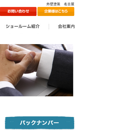
外壁塗装 名古屋
ン
1Fショールームのご紹介
2Fショールームのご紹介
ツジ建装の想い
会社案内一覧
会社情報
代表挨拶
スタッフ一覧
採用情報
メディア掲載情報
ツジ建ミュージック誕生
SDGs宣言
秘話