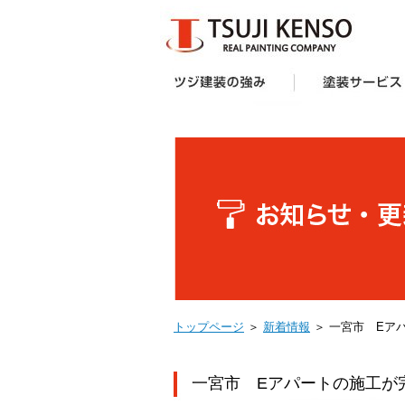
ツジ建装の強み
想い
企画力・提案力
オリジナル塗料
施工技術
サポート体制
お客様の声
受賞歴
塗装サービス一覧
建築業者・不動産
アパート・マンシ
防水工事
外壁塗装キャンペ
へ
ー様向け外壁塗装
トップページ
＞
新着情報
＞ 一宮市 Eア
一宮市 Eアパートの施工が