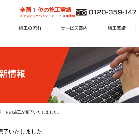
全国1位の施工実績
※アステックペイント2023年実績
管理業者様
ョンオーナ
ーン
外壁塗装
屋根塗装
防水工事
サービス案内一覧
安心無料診断
カラーシミュレーション
塗り替えリフォームの流れ
価格費用
工事Q&A
施工実績一覧
アパート・マンショ
一般住宅
商業施設
その他リフォーム
パートの施工が完了いたしました。
完了いたしました。