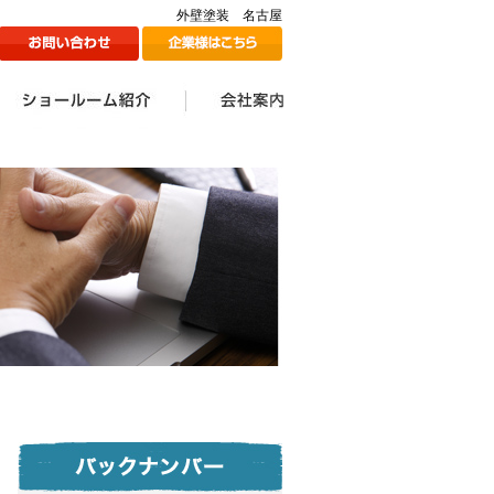
外壁塗装 名古屋
ン
1Fショールームのご紹介
2Fショールームのご紹介
ツジ建装の想い
会社案内一覧
会社情報
代表挨拶
スタッフ一覧
採用情報
メディア掲載情報
ツジ建ミュージック誕生
SDGs宣言
秘話