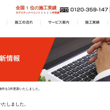
全国1位の施工実績
※アステックペイント2023年実績
管理業者様
ョンオーナ
ーン
外壁塗装
屋根塗装
防水工事
サービス案内一覧
安心無料診断
カラーシミュレーション
塗り替えリフォームの流れ
価格費用
工事Q&A
施工実績一覧
アパート・マンショ
一般住宅
商業施設
その他リフォーム
物件を1件更新いたしました。
いたしました。