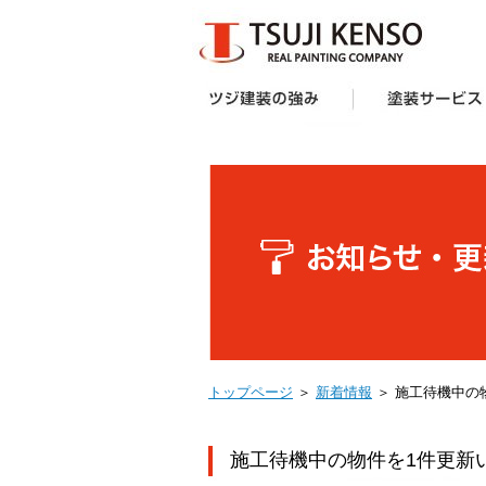
ツジ建装の強み
想い
企画力・提案力
オリジナル塗料
施工技術
サポート体制
お客様の声
受賞歴
塗装サービス一覧
建築業者・不動産
アパート・マンシ
防水工事
外壁塗装キャンペ
へ
ー様向け外壁塗装
トップページ
＞
新着情報
＞ 施工待機中の
施工待機中の物件を1件更新