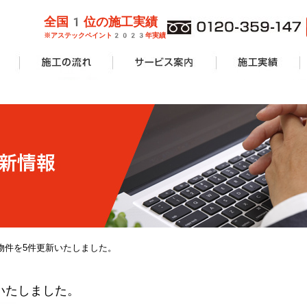
全国1位の施工実績
※アステックペイント2023年実績
管理業者様
ョンオーナ
ーン
外壁塗装
屋根塗装
防水工事
サービス案内一覧
安心無料診断
カラーシミュレーション
塗り替えリフォームの流れ
価格費用
工事Q&A
施工実績一覧
アパート・マンショ
一般住宅
商業施設
その他リフォーム
物件を5件更新いたしました。
いたしました。