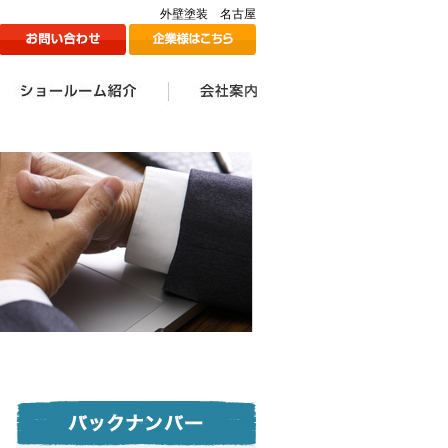
外壁塗装 名古屋
ン
1Fショールームのご紹介
2Fショールームのご紹介
ツジ建装の想い
会社案内一覧
会社情報
代表挨拶
スタッフ一覧
採用情報
メディア掲載情報
ツジ建ミュージック誕生
SDGs宣言
秘話