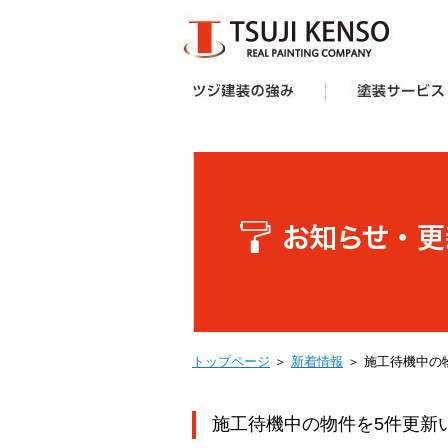
ツジ建装の強み
想い
企画力・提案力
オリジナル塗料
施工技術
サポート体制
お客様の声
受賞歴
塗装サービス一覧
建築業者・不動産
アパート・マンシ
防水工事
外壁塗装キャンペ
へ
ー様向け外壁塗装
トップページ
＞
新着情報
＞ 施工待機中の
施工待機中の物件を5件更新