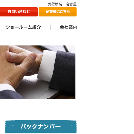
外壁塗装 名古屋
ン
1Fショールームのご紹介
2Fショールームのご紹介
ツジ建装の想い
会社案内一覧
会社情報
代表挨拶
スタッフ一覧
採用情報
メディア掲載情報
ツジ建ミュージック誕生
SDGs宣言
秘話