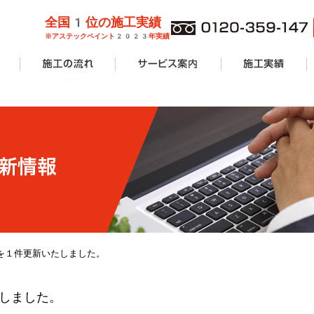
全国1位の施工実績
※アステックペイント2023年実績
管理業者様
ョンオーナ
ーン
外壁塗装
屋根塗装
防水工事
サービス案内一覧
安心無料診断
カラーシミュレーション
塗り替えリフォームの流れ
価格費用
工事Q&A
施工実績一覧
アパート・マンショ
一般住宅
商業施設
その他リフォーム
を１件更新いたしました。
しました。