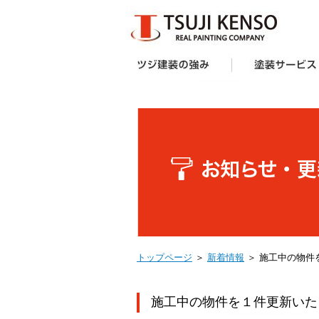
ツジ建装の強み
想い
企画力・提案力
オリジナル塗料
施工技術
サポート体制
お客様の声
受賞歴
塗装サービス一覧
建築業者・不動産
アパート・マンシ
防水工事
外壁塗装キャンペ
へ
ー様向け外壁塗装
トップページ
＞
新着情報
＞ 施工中の物件
施工中の物件を１件更新いた