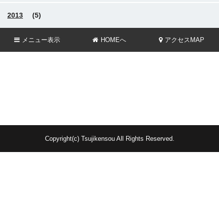
2013
(5)
メニュー
表示
HOMEへ
アクセスMAP
Copyright(c) Tsujikensou All Rights Reserved.